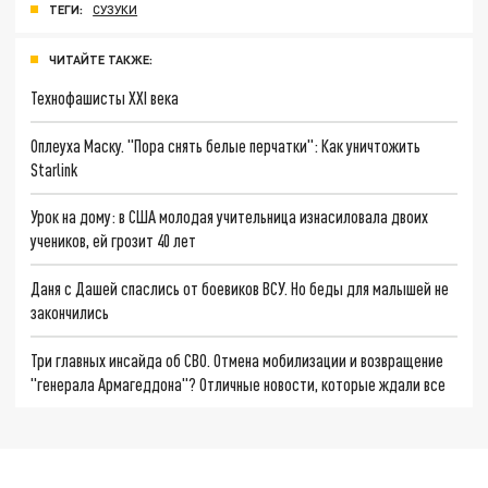
ТЕГИ:
СУЗУКИ
ЧИТАЙТЕ ТАКЖЕ:
Технофашисты XXI века
Оплеуха Маску. "Пора снять белые перчатки": Как уничтожить
Starlink
Урок на дому: в США молодая учительница изнасиловала двоих
учеников, ей грозит 40 лет
Даня с Дашей спаслись от боевиков ВСУ. Но беды для малышей не
закончились
Три главных инсайда об СВО. Отмена мобилизации и возвращение
"генерала Армагеддона"? Отличные новости, которые ждали все