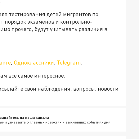
.
ила тестирования детей мигрантов по
т порядок экзаменов и контрольно-
мо прочего, будут учитывать различия в
акте
,
Одноклассники
,
Telegram
.
Там все самое интересное.
рисылайте свои наблюдения, вопросы, новости
v
сывайтесь на наши каналы
ыми узнавайте о главных новостях и важнейших событиях дня.