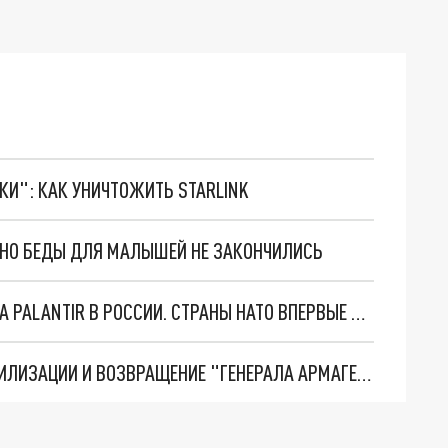
ТКИ": КАК УНИЧТОЖИТЬ STARLINK
. НО БЕДЫ ДЛЯ МАЛЫШЕЙ НЕ ЗАКОНЧИЛИСЬ
"ОЧЕНЬ ПЛОХИЕ НОВОСТИ": БОЛЬШАЯ ОШИБКА PALANTIR В РОССИИ. СТРАНЫ НАТО ВПЕРВЫЕ ЗА СВО ОСТАНОВИЛИ ПОСТАВКИ ОРУЖИЯ. ВСУ ТЕРЯЮТ ПРИГРАНИЧЬЕ?
ТРИ ГЛАВНЫХ ИНСАЙДА ОБ СВО. ОТМЕНА МОБИЛИЗАЦИИ И ВОЗВРАЩЕНИЕ "ГЕНЕРАЛА АРМАГЕДДОНА"? ОТЛИЧНЫЕ НОВОСТИ, КОТОРЫЕ ЖДАЛИ ВСЕ