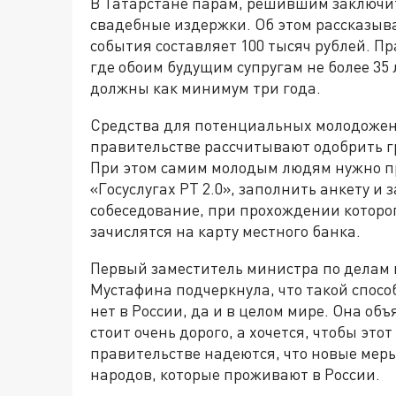
В Татарстане парам, решившим заключит
свадебные издержки. Об этом рассказыва
события составляет 100 тысяч рублей. Пр
где обоим будущим супругам не более 35 
должны как минимум три года.
Средства для потенциальных молодожен
правительстве рассчитывают одобрить гр
При этом самим молодым людям нужно пр
«Госуслугах РТ 2.0», заполнить анкету и
собеседование, при прохождении которог
зачислятся на карту местного банка.
Первый заместитель министра по делам 
Мустафина подчеркнула, что такой спосо
нет в России, да и в целом мире. Она об
стоит очень дорого, а хочется, чтобы эт
правительстве надеются, что новые мер
народов, которые проживают в России.