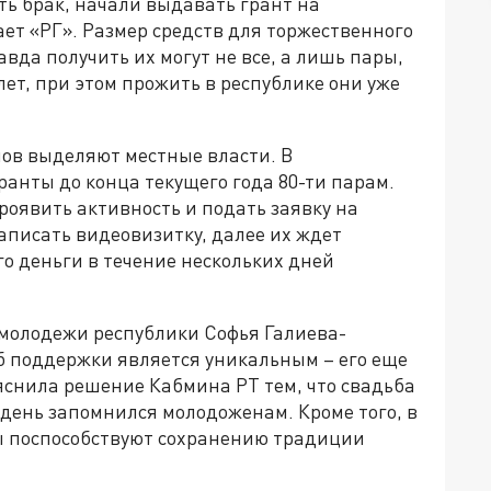
ь брак, начали выдавать грант на
ет «РГ». Размер средств для торжественного
авда получить их могут не все, а лишь пары,
лет, при этом прожить в республике они уже
ов выделяют местные власти. В
анты до конца текущего года 80-ти парам.
оявить активность и подать заявку на
 записать видеовизитку, далее их ждет
о деньги в течение нескольких дней
молодежи республики Софья Галиева-
б поддержки является уникальным – его еще
ъяснила решение Кабмина РТ тем, что свадьба
от день запомнился молодоженам. Кроме того, в
ы поспособствуют сохранению традиции