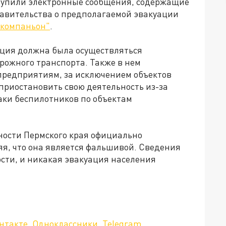
ступили электронные сообщения, содержащие
авительства о предполагаемой эвакуации
 компаньон"
.
ация должна была осуществляться
рожного транспорта. Также в нем
 предприятиям, за исключением объектов
приостановить свою деятельность из-за
аки беспилотников по объектам
ности Пермского края официально
я, что она является фальшивой. Сведения
ости, и никакая эвакуация населения
нтакте
,
Одноклассники
,
Telegram
.