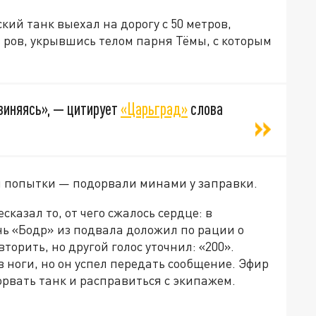
ий танк выехал на дорогу с 50 метров,
 ров, укрывшись телом парня Тёмы, с которым
звиняясь», — цитирует
«Царьград»
слова
ей попытки — подорвали минами у заправки.
казал то, от чего сжалось сердце: в
нь «Бодр» из подвала доложил по рации о
орить, но другой голос уточнил: «200».
 ноги, но он успел передать сообщение. Эфир
рвать танк и расправиться с экипажем.