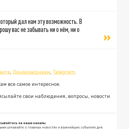
который дал нам эту возможность. В
ошу вас не забывать ни о нём, ни о
акте
,
Одноклассники
,
Telegram
.
Там все самое интересное.
рисылайте свои наблюдения, вопросы, новости
v
сывайтесь на наши каналы
ыми узнавайте о главных новостях и важнейших событиях дня.