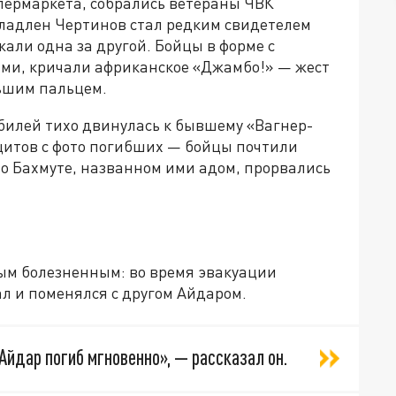
ипермаркета, собрались ветераны ЧВК
ладлен Чертинов стал редким свидетелем
али одна за другой. Бойцы в форме с
ми, кричали африканское «Джамбо!» — жест
ьшим пальцем.
обилей тихо двинулась к бывшему «Вагнер-
 щитов с фото погибших — бойцы почтили
о Бахмуте, названном ими адом, прорвались
ым болезненным: во время эвакуации
ал и поменялся с другом Айдаром.
Айдар погиб мгновенно», — рассказал он.