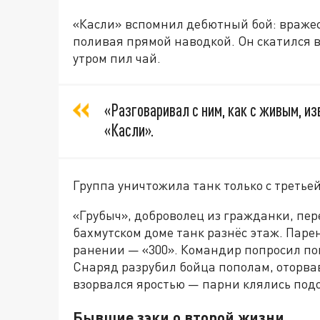
«Касли» вспомнил дебютный бой: вражеск
поливая прямой наводкой. Он скатился в
утром пил чай.
«Разговаривал с ним, как с живым, и
«Касли».
Группа уничтожила танк только с треть
«Грубыч», доброволец из гражданки, перес
бахмутском доме танк разнёс этаж. Паре
ранении — «300». Командир попросил повт
Снаряд разрубил бойца пополам, оторвав
взорвался яростью — парни клялись подо
Бывшие зэки о второй жизни