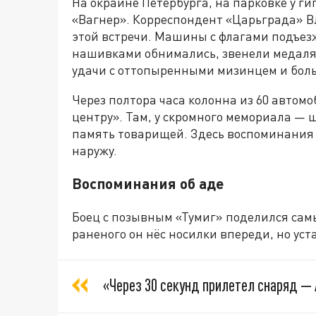
На окраине Петербурга, на парковке у г
«Вагнер». Корреспондент «Царьграда» В
этой встречи. Машины с флагами подъезж
нашивками обнимались, звенели медаля
удачи с оттопыренными мизинцем и бол
Через полтора часа колонна из 60 автом
центру». Там, у скромного мемориала —
память товарищей. Здесь воспоминания 
наружу.
Воспоминания об аде
Боец с позывным «Тумиг» поделился сам
раненого он нёс носилки впереди, но уст
«Через 30 секунд прилетел снаряд — 