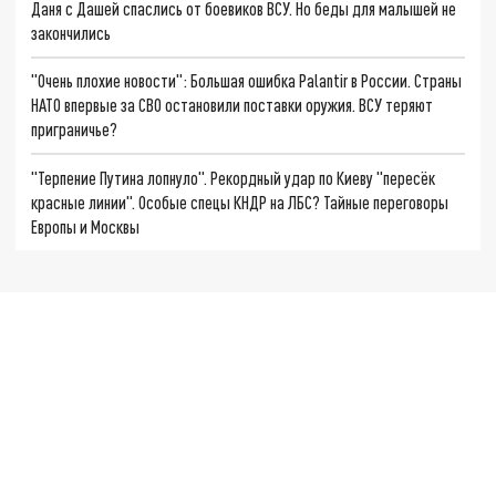
Даня с Дашей спаслись от боевиков ВСУ. Но беды для малышей не
закончились
"Очень плохие новости": Большая ошибка Palantir в России. Страны
НАТО впервые за СВО остановили поставки оружия. ВСУ теряют
приграничье?
"Терпение Путина лопнуло". Рекордный удар по Киеву "пересёк
красные линии". Особые спецы КНДР на ЛБС? Тайные переговоры
Европы и Москвы