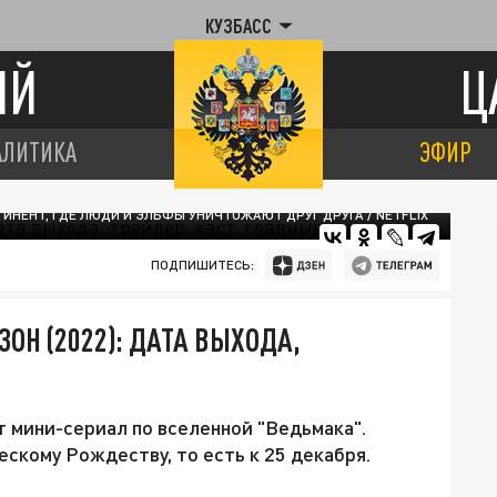
КУЗБАСС
ИЙ
Ц
АЛИТИКА
ЭФИР
Е И ВОИН ФЬЯЛЛ (СЛЕВА НАПРАВО) БУДУТ ПРОДИРАТЬСЯ ЧЕРЕЗ
ТИНЕНТ, ГДЕ ЛЮДИ И ЭЛЬФЫ УНИЧТОЖАЮТ ДРУГ ДРУГА / NETFLIX
ПОДПИШИТЕСЬ:
ОН (2022): ДАТА ВЫХОДА,
т мини-сериал по вселенной "Ведьмака".
ескому Рождеству, то есть к 25 декабря.