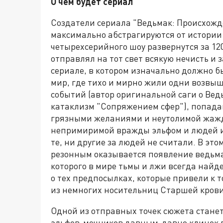
О чем будет сериал
Создатели сериала "Ведьмак: Происхожден
максимально абстрагируются от истории
четырехсерийного шоу развернутся за 120
отправлял на тот свет всякую нечисть и
сериале, в котором изначально должно бы
мир, где тихо и мирно жили одни возвы
событий (автор оригинальной саги о Ве
катаклизм "Сопряжением сфер"), попада
грязными желаниями и неутолимой жаждо
непримиримой вражды эльфом и людей и 
те, ни другие за людей не считали. В эт
резонным оказывается появление ведьмак
которого в мире тьмы и лжи всегда найде
о тех предпосылках, которые привели к т
из немногих носительниц Старшей крови
Одной из отправных точек сюжета станет
эльфов-мечников давным-давно клинок вн