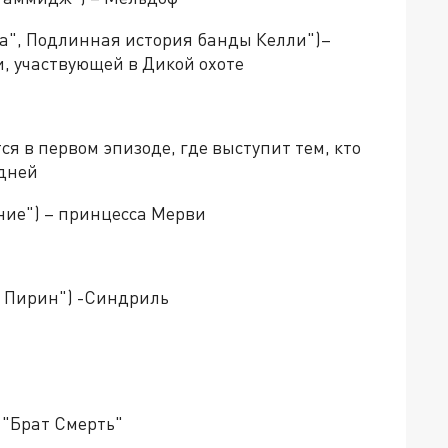
а", Подлинная история банды Келли")–
, участвующей в Дикой охоте
ся в первом эпизоде, где выступит тем, кто
 дней
ние") – принцесса Мерви
н Пирин") -Синдриль
 "Брат Смерть"