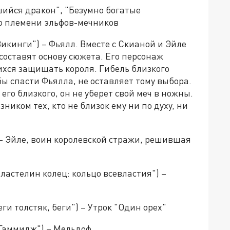
ийся дракон", "Безумно богатые
го племени эльфов-мечников
Викинги") – Фьялл. Вместе с Скианой и Эйле
составят основу сюжета. Его персонаж
ихся защищать короля. Гибель близкого
 спасти Фьялла, не оставляет тому выбора.
его близкого, он не уберет свой меч в ножны.
ником тех, кто не близок ему ни по духу, ни
 – Эйле, воин королевской стражи, решившая
Властелин колец: кольцо всевластия") –
ги толстяк, беги") – Утрок "Один орех"
 Гаммидж") – Мельдоф