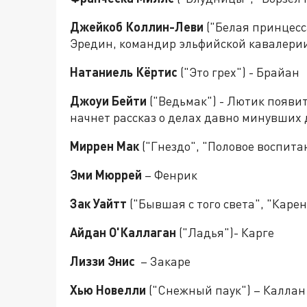
Джейкоб Коллин-Леви
("Белая принцесс
Эредин, командир эльфийской кавалерии
Натаниель Кёртис
("Это грех") - Брайан
Джоуи Бейти
("Ведьмак") - Лютик появит
начнет рассказ о делах давно минувших
Миррен Мак
("Гнездо", "Половое воспита
Эми Мюррей
– Фенрик
Зак Уайтт
("Бывшая с того света", "Каре
Айдан О'Каллаган
("Ладья")- Карге
Лиззи Энис
– Закаре
Хью Новелли
("Снежный паук") – Каллан