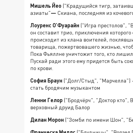
Мишель Йео
("Крадущийся тигр, затаивш
азиаты"
—
Скиана, последняя из кочево
Лоуренс О’Фуарайн
("Игра престолов", "
он составит трио, приключения которого 
происходит из клана воителей, поклявш
товарища, пожертвовашего жизнью, чтобы
Пока Фьяллне уничтожит того, кто лишил 
Пускай ради этого ему придется быть союз
по крови.
София Браун
("Долг/Стыд", "Марчелла")
стать бродячим музыкантом
Ленни Гелор
("Бродчёрч", "Доктор кто", 
верховный друид Балор
Дилан Морон
("Зомби по имени Шон", "Бе
Франческа Миллс
("Блудницы", "Ворзел