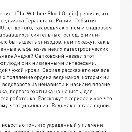
ие" (The Witcher: Blood Origin) решили, что
 ведьмака Геральта из Ривии. События
0 лет до того, как ведьмак огнем и снадобьем
 зарвавшихся сиятельных господ. В мини-
ло быть шесть эпизодов, нам покажут, как в
шенные эльфы из-за неких катастрофических
дьмаке Анджей Сапковский назвал этот
ют люди с их низменными интересами,
й чужой крови. Сериал расскажет о начале
о появление ордена ведьмаков, которых ни
ом водовороте из ненависти и насилия вполне
а, первого охотника на нечисть, для
тся работенка. Расскажут в сериале и кое-что
ому, что Цирилла из "Ведьмака" стала одной
.
 новость о том, что украденный у племени
овь попал к кому-то на континенте в руки.