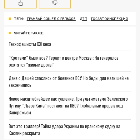
ТЕГИ:
ТРАМВАЙ СОШЕЛ С РЕЛЬСОВ
ДТП
ГОСАВТОИНСПЕКЦИЯ
ЧИТАЙТЕ ТАКЖЕ:
Технофашисты XXI века
"Кротами" были все? Теракт в центре Москвы: На генералов
охотятся "живые дроны"
Даня с Дашей спаслись от боевиков ВСУ. Но беды для малышей не
закончились
Новое масштабнейшее наступление. Три ультиматума Зеленского
Путину. "Львов Кима" поставят на ПВО? Глобальный прорыв под
Запорожьем
Вот это триллер! Тайна удара Украины по иранскому судну на
Каспии раскрыта