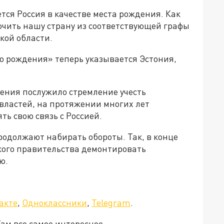
тся Россия в качестве места рождения. Как
ючить нашу страну из соответствующей графы
кой области.
о рождения» теперь указывается Эстония,
ния послужило стремление учесть
властей, на протяжении многих лет
ь свою связь с Россией.
родолжают набирать обороты. Так, в конце
ского правительства демонтировать
ю.
акте
,
Одноклассники
,
Telegram
.
Там все самое интересное.