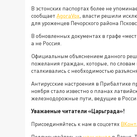
В эстонских паспортах более не упоминае
сообщает
AgoraVox
, власти решили искл
для уроженцев Печорского района Псковс
В обновленных документах в графе «мест
а не Россия.
Официальным объяснением данного реше
пожелания граждан, которые, по словам 
сталкивались с необходимостью разъяснят
Антирусские настроения в Прибалтике п
ноября стало известно о планах латвий
железнодорожные пути, ведущие в Росси
Уважаемые читатели «Царьграда»!
Присоединяйтесь к нам в соцсетях
ВКонт
Подписывайтесь на
наш канал
в Дзене. 