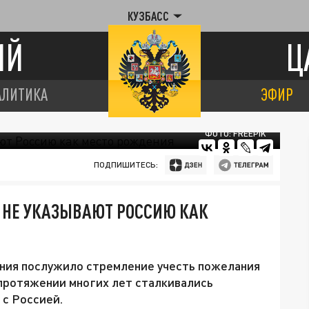
КУЗБАСС
ИЙ
Ц
АЛИТИКА
ЭФИР
ФОТО: FREEPIK
ПОДПИШИТЕСЬ:
Ь НЕ УКАЗЫВАЮТ РОССИЮ КАК
ния послужило стремление учесть пожелания
 протяжении многих лет сталкивались
 с Россией.