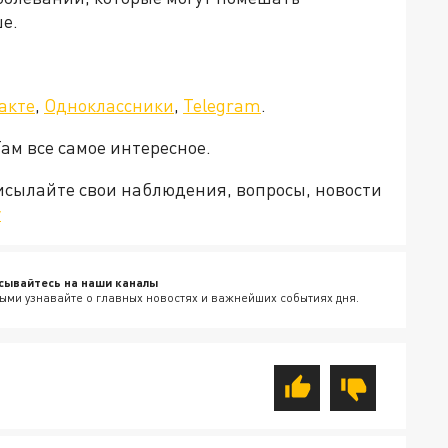
е.
акте
,
Одноклассники
,
Telegram
.
Там все самое интересное.
рисылайте свои наблюдения, вопросы, новости
v
сывайтесь на наши каналы
ыми узнавайте о главных новостях и важнейших событиях дня.