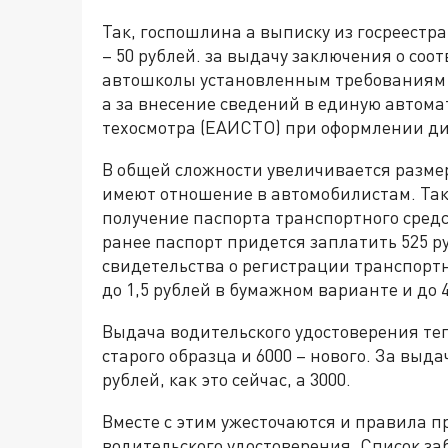
Так, госпошлина а выписку из госреестр
– 50 рублей. за выдачу заключения о со
автошколы установленным требованиям т
а за внесение сведений в единую авто
техосмотра (ЕАИСТО) при оформлении диа
В общей сложности увеличивается размер
имеют отношение в автомобилистам. Так,
получение паспорта транспортного сред
ранее паспорт придется заплатить 525 ру
свидетельства о регистрации транспорт
до 1,5 рублей в бумажном варианте и до 
Выдача водительского удостоверения теп
старого образца и 6000 – нового. За выд
рублей, как это сейчас, а 3000.
Вместе с этим ужесточаются и правила 
водительского удостоверения. Список за