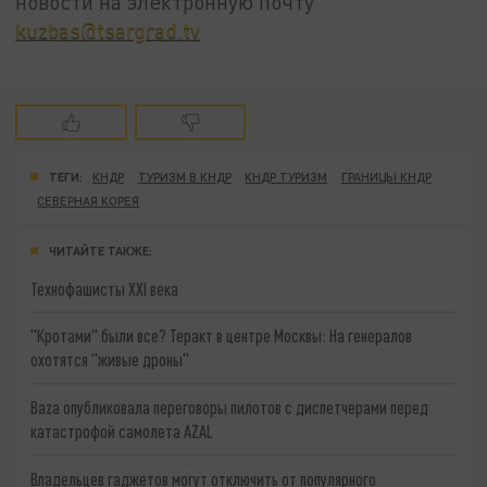
новости на электронную почту
kuzbas@tsargrad.tv
ТЕГИ:
КНДР
ТУРИЗМ В КНДР
КНДР ТУРИЗМ
ГРАНИЦЫ КНДР
СЕВЕРНАЯ КОРЕЯ
ЧИТАЙТЕ ТАКЖЕ:
Технофашисты XXI века
"Кротами" были все? Теракт в центре Москвы: На генералов
охотятся "живые дроны"
Baza опубликовала переговоры пилотов с диспетчерами перед
катастрофой самолета AZAL
Владельцев гаджетов могут отключить от популярного