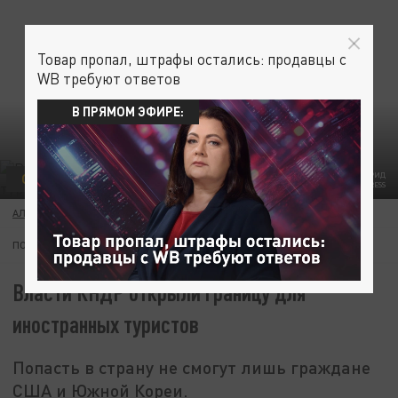
Товар пропал, штрафы остались: продавцы с
WB требуют ответов
В ПРЯМОМ ЭФИРЕ:
ОБЩЕСТВО
ВЛАСТИ КНДР ОТКРЫЛИ ГРАНИЦУ ДЛЯ ИНОСТРАННЫХ ТУРИСТОВ. ФОТО: ВИНФРИД
РОТЕРМЕЛЬ/GLOBALLOOKPRESS
АЛЕКСАНДР ЛОГИНОВ
16 ЯНВАРЯ 18:45
ПОДПИШИТЕСЬ:
Власти КНДР открыли границу для
иностранных туристов
Попасть в страну не смогут лишь граждане
США и Южной Кореи.