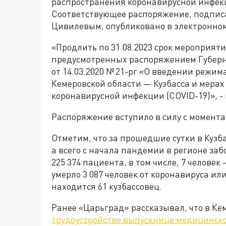
распространения коронавирусной инфекц
Соответствующее распоряжение, подпис
Цивилевым, опубликовано в электронном
«Продлить по 31.08.2023 срок мероприяти
предусмотренных распоряжением Губерн
от 14.03.2020 № 21-рг «О введении режи
Кемеровской области — Кузбасса и мера
коронавирусной инфекции (COVID-19)», - 
Распоряжение вступило в силу с момент
Отметим, что за прошедшие сутки в Кузб
а всего с начала пандемии в регионе заб
225 374 пациента, в том числе, 7 человек
умерло 3 087 человек от коронавируса и
находится 61 кузбассовец.
Ранее «Царьград» рассказывал, что в К
трудоустройстве выпускнице медицинско