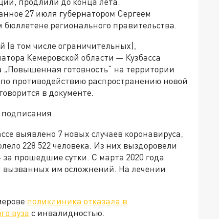
ии, продлили до конца лета.
анное 27 июля губернатором Сергеем
 бюллетене регионального правительства.
й (в том числе ограничительных),
атора Кемеровской области — Кузбасса
ма „Повышенная готовность“ на территории
х по противодействию распространению новой
говорится в документе.
а подписания.
ассе выявлено 7 новых случаев коронавируса,
олело 228 522 человека. Из них выздоровели
 – за прошедшие сутки. С марта 2020 года
ли вызванных им осложнений. На лечении
емерове
поликлиника отказала в
го вуза
с инвалидностью.