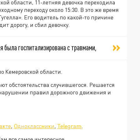
кой области, 11-летняя девочка переходила
одному переходу около 15:30. В это же время
угелла». Его водитель по какой-то причине
дит дорогу, и сбил девочку.
я была госпитализирована с травмами,
по Кемеровской области.
ют обстоятельства случившегося. Решается
о нарушении правил дорожного движения и
акте
,
Одноклассники
,
Telegram
.
Там все самое интересное.