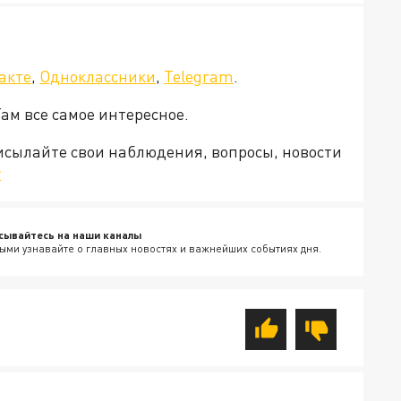
акте
,
Одноклассники
,
Telegram
.
Там все самое интересное.
рисылайте свои наблюдения, вопросы, новости
v
сывайтесь на наши каналы
ыми узнавайте о главных новостях и важнейших событиях дня.