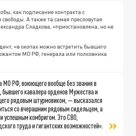
собы, как подписание контракта с
 свободы. А также та самая пресловутая
лександра Сладкова, «приостановлена, но не
дент, «в окопах можно встретить бывшего
ржантом МО РФ, генерала или полковника
а МО РФ, воюющего вообще без звания в
и, бывшего кавалера орденов Мужества и
щего рядовым штурмовиком, — высказался
титься со вчерашним рядовым сидельцем, а
и успешным комбригом. Это СВО,
дского труда и гигантских возможностей».