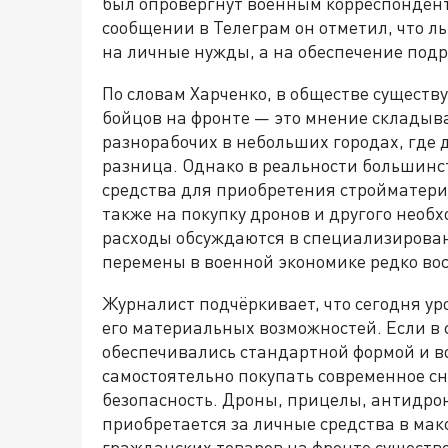
был опровергнут военным корреспондент
сообщении в Телеграм он отметил, что л
на личные нужды, а на обеспечение под
По словам Харченко, в обществе сущест
бойцов на фронте — это мнение складыв
разнорабочих в небольших городах, где
разница. Однако в реальности большинс
средства для приобретения стройматериа
также на покупку дронов и другого необ
расходы обсуждаются в специализирова
перемены в военной экономике редко в
Журналист подчёркивает, что сегодня у
его материальных возможностей. Если в
обеспечивались стандартной формой и в
самостоятельно покупать современное сн
безопасность. Дроны, прицелы, антидрон
приобретается за личные средства в мак
гражданских товаров на фронте существ