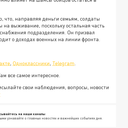
, что, направляя деньги семьям, солдаты
 на выживание, поскольку остальная часть
 снабжения подразделения. Он призвал
ходит о доходах военных на линии фронта.
акте
,
Одноклассники
,
Telegram
.
Там все самое интересное.
рисылайте свои наблюдения, вопросы, новости
v
сывайтесь на наши каналы
ыми узнавайте о главных новостях и важнейших событиях дня.