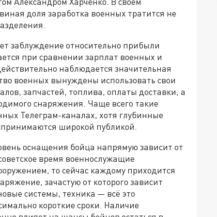
ом Александром Харченко. В своём
ьвиная доля заработка военных тратится не
разделения.
вует заблуждение относительно прибыли
ается при сравнении зарплат военных и
 действительно наблюдается значительная
тво военных вынуждены использовать свои
лов, запчастей, топлива, оплаты доставки, а
ходимого снаряжения. Чаще всего такие
нных Телеграм-каналах, хотя глубинные
оспринимаются широкой публикой.
ровень оснащения бойца напрямую зависит от
 советское время военнослужащие
ооружением, то сейчас каждому приходится
аряжение, зачастую от которого зависит
овые системы, техника — всё это
симально короткие сроки. Наличие
енно влияет на шансы бойцов остаться в