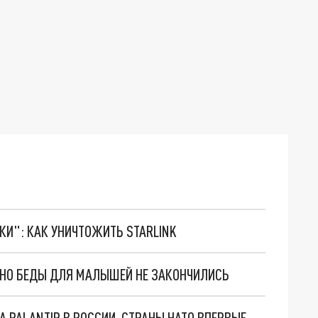
ТКИ": КАК УНИЧТОЖИТЬ STARLINK
. НО БЕДЫ ДЛЯ МАЛЫШЕЙ НЕ ЗАКОНЧИЛИСЬ
"ОЧЕНЬ ПЛОХИЕ НОВОСТИ": БОЛЬШАЯ ОШИБКА PALANTIR В РОССИИ. СТРАНЫ НАТО ВПЕРВЫЕ ЗА СВО ОСТАНОВИЛИ ПОСТАВКИ ОРУЖИЯ. ВСУ ТЕРЯЮТ ПРИГРАНИЧЬЕ?