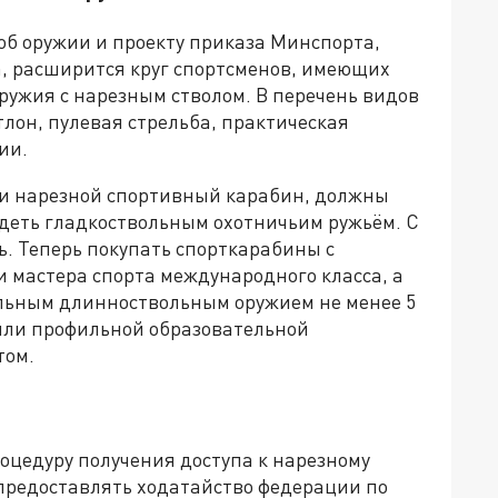
об оружии и проекту приказа Минспорта,
да, расширится круг спортсменов, имеющих
ружия с нарезным стволом. В перечень видов
тлон, пулевая стрельба, практическая
ии.
и нарезной спортивный карабин, должны
адеть гладкоствольным охотничьим ружьём. С
ь. Теперь покупать спорткарабины с
и мастера спорта международного класса, а
льным длинноствольным оружием не менее 5
или профильной образовательной
том.
цедуру получения доступа к нарезному
 предоставлять ходатайство федерации по