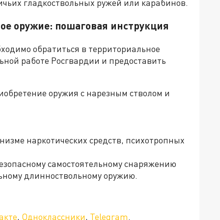
ичьих гладкоствольных ружей или карабинов.
ое оружие: пошаговая инструкция
бходимо обратиться в территориальное
ьной работе Росгвардии и предоставить
иобретение оружия с нарезным стволом и
анизме наркотических средств, психотропных
безопасному самостоятельному снаряжению
льному длинноствольному оружию.
акте
,
Одноклассники
,
Telegram
.