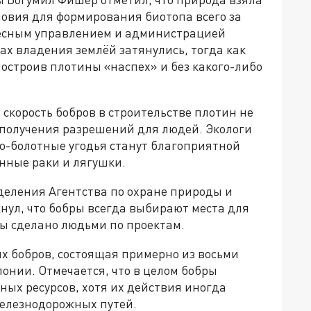
ловия для формирования биотопа всего за
лесным управлением и администрацией
ах владения землёй затянулись, тогда как
остроив плотины «наспех» и без какого-либо
 скорость бобров в строительстве плотин не
получения разрешений для людей. Экологи
о-болотные угодья станут благоприятной
енные раки и лягушки.
деления Агентства по охране природы и
ул, что бобры всегда выбирают места для
бы сделано людьми по проектам.
х бобров, состоящая примерно из восьми
олонии. Отмечается, что в целом бобры
ых ресурсов, хотя их действия иногда
железнодорожных путей.