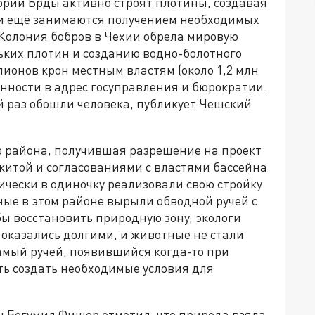
рии Брды активно строят плотины, создавая
ти ещё занимаются получением необходимых
Колония бобров в Чехии обрела мировую
ьких плотин и созданию водно-болотного
лионов крон местным властям (около 1,2 млн
нности в адрес госуправления и бюрократии.
й раз обошли человека, публикует Чешский
 района, получившая разрешение на проект
окитой и согласованиями с властями бассейна
тически в одиночку реализовали свою стройку
ные в этом районе вырыли обводной ручей с
ы восстановить природную зону, экологи
я оказались долгими, и животные не стали
амый ручей, появившийся когда-то при
ть создать необходимые условия для
 Богумил Фишер отметил, что природа взяла