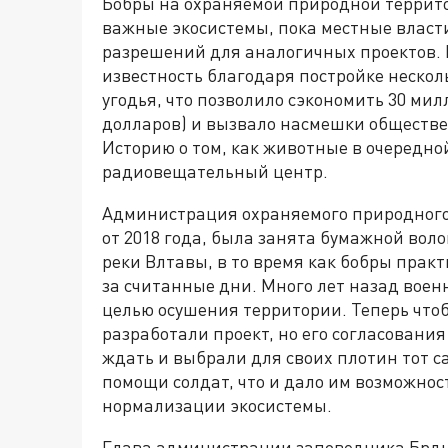
Бобры на охраняемой природной террито
важные экосистемы, пока местные влас
разрешений для аналогичных проектов. 
известность благодаря постройке нескол
угодья, что позволило сэкономить 30 мил
долларов) и вызвало насмешки обществе
Историю о том, как животные в очередно
радиовещательный центр.
Администрация охраняемого природного
от 2018 года, была занята бумажной вол
реки Влтавы, в то время как бобры прак
за считанные дни. Много лет назад воен
целью осушения территории. Теперь чтоб
разработали проект, но его согласовани
ждать и выбрали для своих плотин тот с
помощи солдат, что и дало им возможнос
нормализации экосистемы.
Глава администрации заповедника Брды