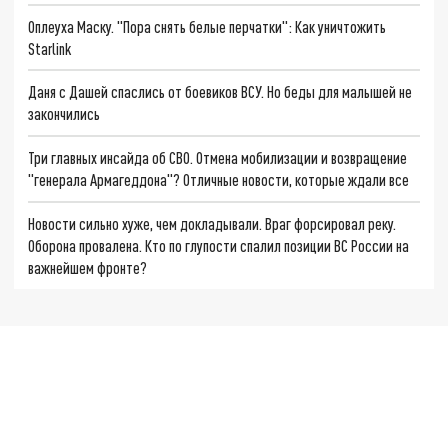
Оплеуха Маску. "Пора снять белые перчатки": Как уничтожить
Starlink
Даня с Дашей спаслись от боевиков ВСУ. Но беды для малышей не
закончились
Три главных инсайда об СВО. Отмена мобилизации и возвращение
"генерала Армагеддона"? Отличные новости, которые ждали все
Новости сильно хуже, чем докладывали. Враг форсировал реку.
Оборона провалена. Кто по глупости спалил позиции ВС России на
важнейшем фронте?