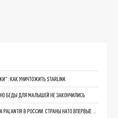
ТКИ": КАК УНИЧТОЖИТЬ STARLINK
. НО БЕДЫ ДЛЯ МАЛЫШЕЙ НЕ ЗАКОНЧИЛИСЬ
"ОЧЕНЬ ПЛОХИЕ НОВОСТИ": БОЛЬШАЯ ОШИБКА PALANTIR В РОССИИ. СТРАНЫ НАТО ВПЕРВЫЕ ЗА СВО ОСТАНОВИЛИ ПОСТАВКИ ОРУЖИЯ. ВСУ ТЕРЯЮТ ПРИГРАНИЧЬЕ?