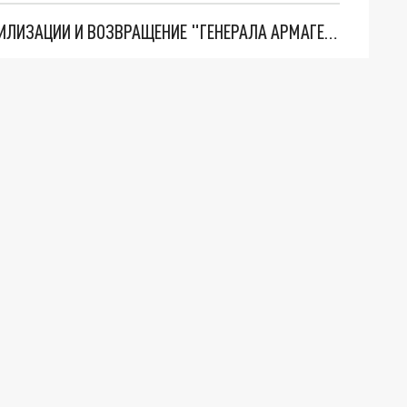
ТРИ ГЛАВНЫХ ИНСАЙДА ОБ СВО. ОТМЕНА МОБИЛИЗАЦИИ И ВОЗВРАЩЕНИЕ "ГЕНЕРАЛА АРМАГЕДДОНА"? ОТЛИЧНЫЕ НОВОСТИ, КОТОРЫЕ ЖДАЛИ ВСЕ