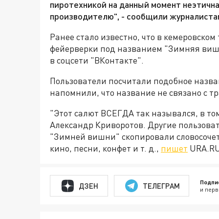
пиротехникой на данный момент неэтична
производителю", - сообщили журналиста
Ранее стало известно, что в кемеровско
фейерверки под названием "Зимняя виш
в соцсети "ВКонтакте".
Пользователи посчитали подобное назв
напомнили, что название не связано с т
"Этот салют ВСЕГДА так назывался, в то
Александр Криворотов. Другие пользоват
"Зимней вишни" скопировали словосочет
кино, песни, конфет и т. д.,
пишет
URA.RU
Подпи
ДЗЕН
ТЕЛЕГРАМ
и перв