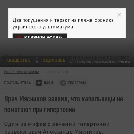
Два покушения и теракт на пляже: хроника
украинского ультиматума
В ПРЯМОМ ЭФИРЕ:
ОБЩЕСТВО
ЗДОРОВЬЕ
ПОМОГУТ ЛИ КАПЕЛЬНИЦЫ ПРИ ГИПЕРТОНИИ? ФОТО: VADIM TARAKANOV/GLOBALLOOKPRESS
ЕКАТЕРИНА КНЯЗЕВА
03 ИЮНЯ 07:05
ПОДПИШИТЕСЬ:
Врач Мясников заявил, что капельницы не
помогают при гипертонии
Один из мифов о лечении гипертонии
развеял врач Александр Мясников.