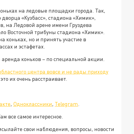
оньках на ледовые площадки города. Так,
 дворца «Кузбасс», стадиона «Химик»,
, на Ледовой арене имени Груздева
коло Восточной трибуны стадиона «Химик».
на коньках, но и принять участие в
ссах и эстафетах.
а аренда коньков – по специальной акции.
областного центра вовсе и не рады приходу
 это их очень расстраивает.
акте
,
Одноклассники
,
Telegram
.
ам все самое интересное.
рисылайте свои наблюдения, вопросы, новости