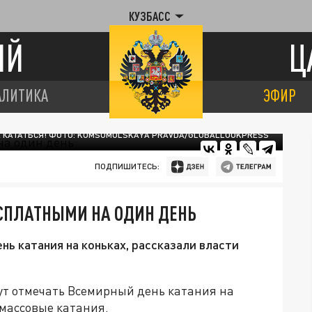
КУЗБАСС
ИЙ
Ц
АЛИТИКА
ЭФИР
 КАТАТЬСЯ! ФОТО: KOMSOMOLSKAYA PRAVDA/GLOBALLOOKPRESS
ПОДПИШИТЕСЬ:
ЕСПЛАТНЫМИ НА ОДИН ДЕНЬ
ь катания на коньках, рассказали власти
дут отмечать Всемирный день катания на
 массовые катания.