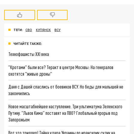
ТЕГИ:
СВО
КУПЯНСК
ВСУ
ЧИТАЙТЕ ТАКЖЕ:
Технофашисты XXI века
"Кротами" были все? Теракт в центре Москвы: На генералов
охотятся "живые дроны"
Даня с Дашей спаслись от боевиков ВСУ. Но беды для малышей не
закончились
Новое масштабнейшее наступление. Три ультиматума Зеленского
Путину. "Львов Кима" поставят на ПВО? Глобальный прорыв под
Запорожьем
Вот это триллер! Тайна удара Украины по иранскому судну на