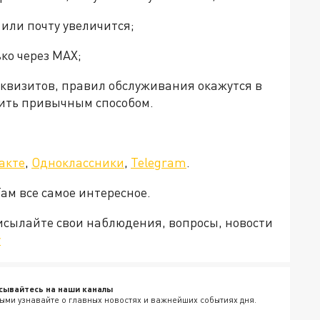
 или почту увеличится;
ко через MAX;
еквизитов, правил обслуживания окажутся в
ить привычным способом.
акте
,
Одноклассники
,
Telegram
.
Там все самое интересное.
рисылайте свои наблюдения, вопросы, новости
v
сывайтесь на наши каналы
ыми узнавайте о главных новостях и важнейших событиях дня.