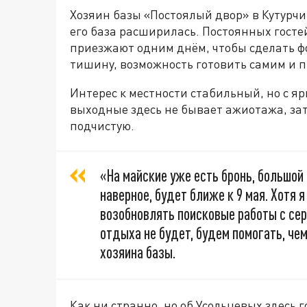
Хозяин базы «Постоялый двор» в Кутурчи
его база расширилась. Постоянных гостей 
приезжают одним днём, чтобы сделать фо
тишину, возможность готовить самим и 
Интерес к местности стабильный, но с я
выходные здесь не бывает ажиотажа, з
подчистую.
«На майские уже есть бронь, большой
наверное, будет ближе к 9 мая. Хотя 
возобновлять поисковые работы с сере
отдыха не будет, будем помогать, че
хозяина базы.
Как ни странно, но об Усольцевых здесь 