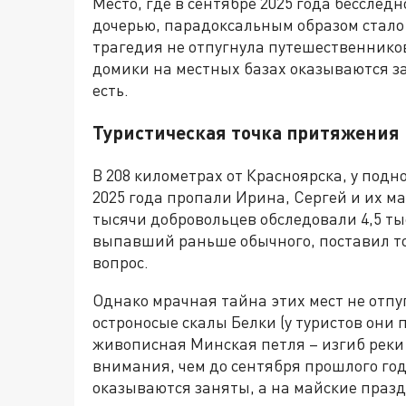
Место, где в сентябре 2025 года бесслед
дочерью, парадоксальным образом стало
трагедия не отпугнула путешественников
домики на местных базах оказываются з
есть.
Туристическая точка притяжения
В 208 километрах от Красноярска, у подн
2025 года пропали Ирина, Сергей и их м
тысячи добровольцев обследовали 4,5 ты
выпавший раньше обычного, поставил точ
вопрос.
Однако мрачная тайна этих мест не отпу
остроносые скалы Белки (у туристов они
живописная Минская петля – изгиб реки
внимания, чем до сентября прошлого го
оказываются заняты, а на майские празд