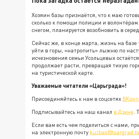
Пока загадка остаётся неразгада
Хозяин базы признаётся, что к маю гото
сколько к помощи полиции и волонтёрам
снегом, планируется возобновить в сере
Сейчас же, в конце марта, жизнь на базе
уйти в горы, «натропить» лыжню по насту
исчезновения семьи Усольцевых остаётся
продолжает расти, превращая тихую горн
на туристической карте.
Уважаемые читатели «Царьграда»!
Присоединяйтесь к нам в соцсетях
ВКонт
Подписывайтесь на наш канал
в Дзене
. 
Если вам есть чем поделиться с нами, п
на электронную почту
kuzbas@tsargrad.t