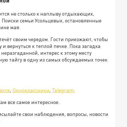
нной
вится не столько к наплыву отдыхающих,
. Поиски семьи Усольцевых, остановленные
дине мая.
 течёт своим чередом. Гости приезжают, чтобы
 и вернуться к теплой печке. Пока загадка
 неразгаданной, интерес к этому месту
ую тайгу в одну из самых обсуждаемых точек
акте
,
Одноклассники
,
Telegram
.
Там все самое интересное.
рисылайте свои наблюдения, вопросы, новости
v