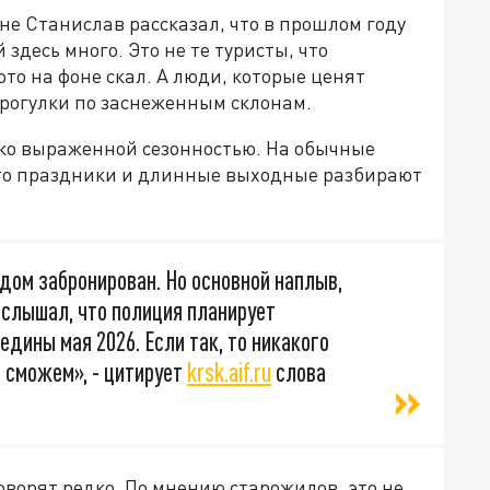
не Станислав рассказал, что в прошлом году
здесь много. Это не те туристы, что
то на фоне скал. А люди, которые ценят
прогулки по заснеженным склонам.
рко выраженной сезонностью. На обычные
ато праздники и длинные выходные разбирают
 дом забронирован. Но основной наплыв,
я слышал, что полиция планирует
дины мая 2026. Если так, то никакого
м сможем», - цитирует
krsk.aif.ru
слова
говорят редко. По мнению старожилов, это не