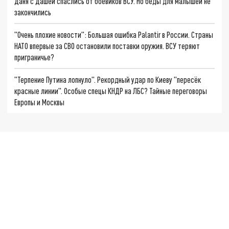
Даня с Дашей спаслись от боевиков ВСУ. Но беды для малышей не
закончились
"Очень плохие новости": Большая ошибка Palantir в России. Страны
НАТО впервые за СВО остановили поставки оружия. ВСУ теряют
приграничье?
"Терпение Путина лопнуло". Рекордный удар по Киеву "пересёк
красные линии". Особые спецы КНДР на ЛБС? Тайные переговоры
Европы и Москвы