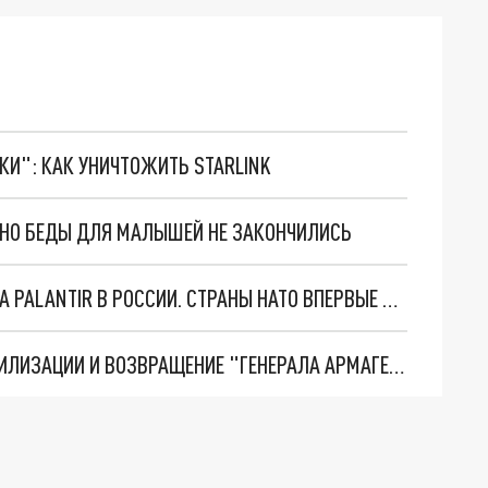
ТКИ": КАК УНИЧТОЖИТЬ STARLINK
. НО БЕДЫ ДЛЯ МАЛЫШЕЙ НЕ ЗАКОНЧИЛИСЬ
"ОЧЕНЬ ПЛОХИЕ НОВОСТИ": БОЛЬШАЯ ОШИБКА PALANTIR В РОССИИ. СТРАНЫ НАТО ВПЕРВЫЕ ЗА СВО ОСТАНОВИЛИ ПОСТАВКИ ОРУЖИЯ. ВСУ ТЕРЯЮТ ПРИГРАНИЧЬЕ?
ТРИ ГЛАВНЫХ ИНСАЙДА ОБ СВО. ОТМЕНА МОБИЛИЗАЦИИ И ВОЗВРАЩЕНИЕ "ГЕНЕРАЛА АРМАГЕДДОНА"? ОТЛИЧНЫЕ НОВОСТИ, КОТОРЫЕ ЖДАЛИ ВСЕ