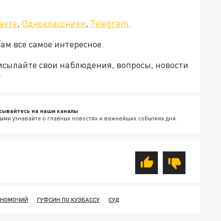
акте
,
Одноклассники
,
Telegram
.
Там все самое интересное.
рисылайте свои наблюдения, вопросы, новости
v
сывайтесь на наши каналы
ыми узнавайте о главных новостях и важнейших событиях дня.
ЛНОМОЧИЙ
ГУФСИН ПО КУЗБАССУ
СУД