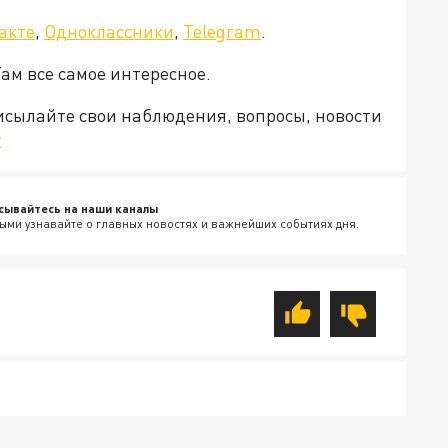
акте
,
Одноклассники
,
Telegram
.
Там все самое интересное.
рисылайте свои наблюдения, вопросы, новости
v
сывайтесь на наши каналы
ыми узнавайте о главных новостях и важнейших событиях дня.