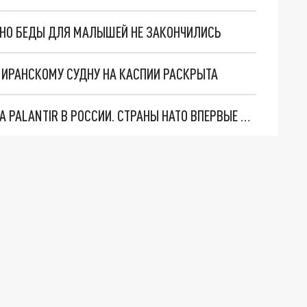
. НО БЕДЫ ДЛЯ МАЛЫШЕЙ НЕ ЗАКОНЧИЛИСЬ
О ИРАНСКОМУ СУДНУ НА КАСПИИ РАСКРЫТА
"ОЧЕНЬ ПЛОХИЕ НОВОСТИ": БОЛЬШАЯ ОШИБКА PALANTIR В РОССИИ. СТРАНЫ НАТО ВПЕРВЫЕ ЗА СВО ОСТАНОВИЛИ ПОСТАВКИ ОРУЖИЯ. ВСУ ТЕРЯЮТ ПРИГРАНИЧЬЕ?