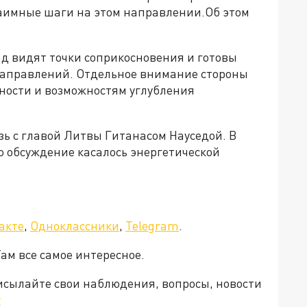
аимные шаги на этом направлении.Об этом
ад видят точки соприкосновения и готовы
 направлений. Отдельное внимание стороны
ности и возможностям углубления
ь с главой Литвы Гитанасом Науседой. В
то обсуждение касалось энергетической
акте
,
Одноклассники
,
Telegram
.
Там все самое интересное.
рисылайте свои наблюдения, вопросы, новости
v