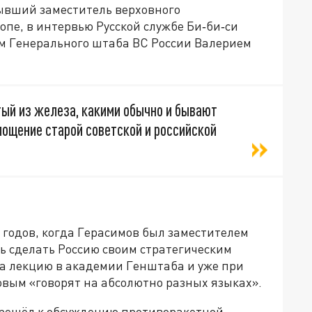
ывший заместитель верховного
пе, в интервью Русской службе Би‑би‑си
ом Генерального штаба ВС России Валерием
тый из железа, какими обычно и бывают
лощение старой советской и российской
х годов, когда Герасимов был заместителем
ь сделать Россию своим стратегическим
а лекцию в академии Генштаба и уже при
мовым «говорят на абсолютно разных языках».
перешёл к обсуждению противоракетной