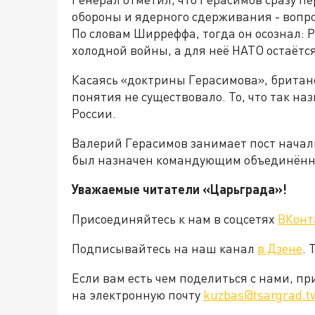
обороны и ядерного сдерживания - вопро
По словам Ширреффа, тогда он осознал:
холодной войны, а для неё НАТО остаётс
Касаясь «доктрины Герасимова», британс
понятия не существовало. То, что так на
России.
Валерий Герасимов занимает пост началь
был назначен командующим объединённо
Уважаемые читатели «Царьграда»!
Присоединяйтесь к нам в соцсетях
ВКонт
Подписывайтесь на наш канал
в Дзене
. 
Если вам есть чем поделиться с нами, п
на электронную почту
kuzbas@tsargrad.t