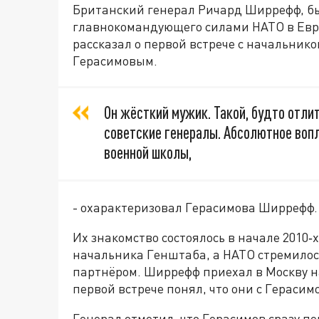
Британский генерал Ричард Ширрефф, б
главнокомандующего силами НАТО в Евро
рассказал о первой встрече с начальник
Герасимовым.
Он жёсткий мужик. Такой, будто отли
советские генералы. Абсолютное воп
военной школы,
- охарактеризовал Герасимова Ширрефф.
Их знакомство состоялось в начале 2010‑
начальника Генштаба, а НАТО стремилос
партнёром. Ширрефф приехал в Москву н
первой встрече понял, что они с Гераси
Генерал отметил, что Герасимов сразу 