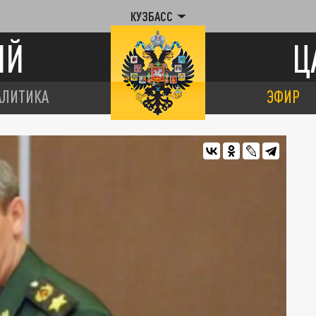
КУЗБАСС
ИЙ
Ц
АЛИТИКА
ЭФИР