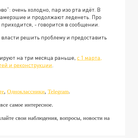
о“: очень холодно, пар изо рта идёт. В
 замерзшие и продолжают леденеть. Про
 приходится, - говорится в сообщении.
 власти решить проблему и предоставить
нируют на три месяца раньше,
с 1 марта,
тей и реконструкции
.
да»!
те
,
Одноклассники
,
Telegram
.
 все самое интересное.
ылайте свои наблюдения, вопросы, новости на