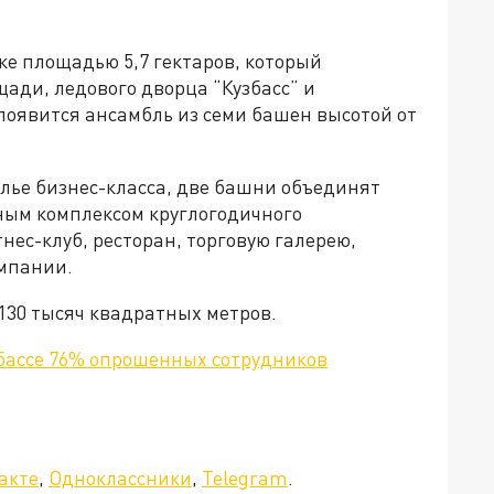
ке площадью 5,7 гектаров, который
ади, ледового дворца “Кузбасс” и
появится ансамбль из семи башен высотой от
лье бизнес-класса, две башни объединят
ным комплексом круглогодичного
ес-клуб, ресторан, торговую галерею,
омпании.
130 тысяч квадратных метров.
збассе 76% опрошенных сотрудников
а»!
акте
,
Одноклассники
,
Telegram
.