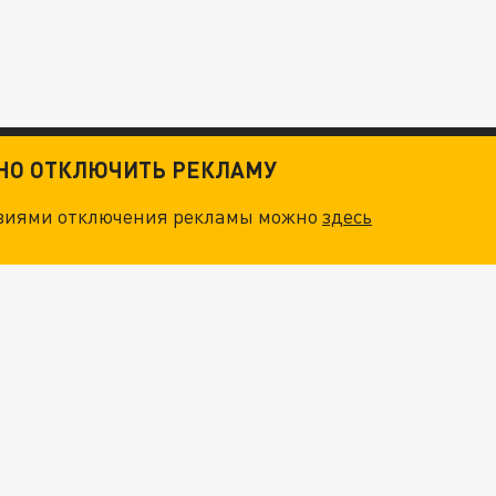
ТНО ОТКЛЮЧИТЬ РЕКЛАМУ
овиями отключения рекламы можно
здесь
ОСКВЫ: НА ГЕНЕРАЛОВ ОХОТЯТСЯ "ЖИВЫЕ ДРОНЫ"
. НО БЕДЫ ДЛЯ МАЛЫШЕЙ НЕ ЗАКОНЧИЛИСЬ
"ОЧЕНЬ ПЛОХИЕ НОВОСТИ": БОЛЬШАЯ ОШИБКА PALANTIR В РОССИИ. СТРАНЫ НАТО ВПЕРВЫЕ ЗА СВО ОСТАНОВИЛИ ПОСТАВКИ ОРУЖИЯ. ВСУ ТЕРЯЮТ ПРИГРАНИЧЬЕ?