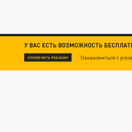
У ВАС ЕСТЬ ВОЗМОЖНОСТЬ БЕСПЛА
ЧИТАЙТЕ ТАКЖЕ:
Ознакомиться с усл
ОТКЛЮЧИТЬ РЕКЛАМУ
ТЕХНОФАШИСТЫ XXI ВЕКА
"КРОТАМИ" БЫЛИ ВСЕ? ТЕРАКТ В ЦЕНТРЕ М
ДАНЯ С ДАШЕЙ СПАСЛИСЬ ОТ БОЕВИКОВ ВСУ