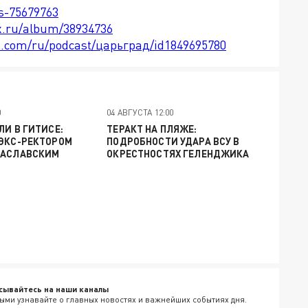
ts-75679763
x.ru/album/38934736
le.com/ru/podcast/царьград/id1849695780
0
04 АВГУСТА 12:00
ЛИ В ГИТИСЕ:
ТЕРАКТ НА ПЛЯЖЕ:
 ЭКС-РЕКТОРОМ
ПОДРОБНОСТИ УДАРА ВСУ В
ЗАСЛАВСКИМ
ОКРЕСТНОСТЯХ ГЕЛЕНДЖИКА
сывайтесь на наши каналы
ыми узнавайте о главных новостях и важнейших событиях дня.