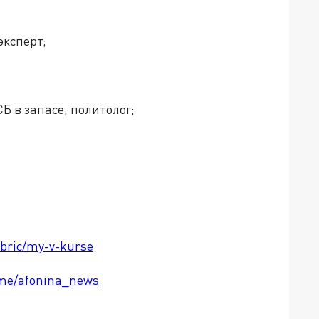
эксперт;
 в запасе, политолог;
ubric/my-v-kurse
t.me/afonina_news