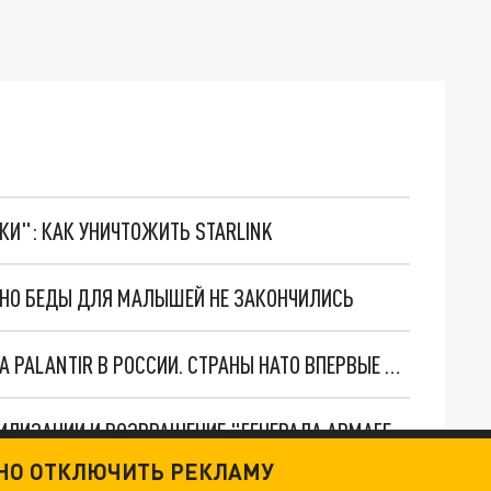
ТКИ": КАК УНИЧТОЖИТЬ STARLINK
. НО БЕДЫ ДЛЯ МАЛЫШЕЙ НЕ ЗАКОНЧИЛИСЬ
"ОЧЕНЬ ПЛОХИЕ НОВОСТИ": БОЛЬШАЯ ОШИБКА PALANTIR В РОССИИ. СТРАНЫ НАТО ВПЕРВЫЕ ЗА СВО ОСТАНОВИЛИ ПОСТАВКИ ОРУЖИЯ. ВСУ ТЕРЯЮТ ПРИГРАНИЧЬЕ?
ТРИ ГЛАВНЫХ ИНСАЙДА ОБ СВО. ОТМЕНА МОБИЛИЗАЦИИ И ВОЗВРАЩЕНИЕ "ГЕНЕРАЛА АРМАГЕДДОНА"? ОТЛИЧНЫЕ НОВОСТИ, КОТОРЫЕ ЖДАЛИ ВСЕ
ТНО ОТКЛЮЧИТЬ РЕКЛАМУ