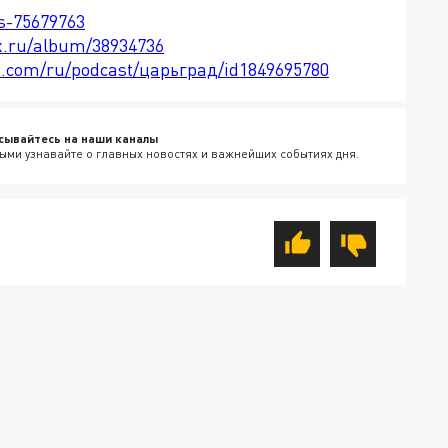
ts-75679763
x.ru/album/38934736
le.com/ru/podcast/царьград/id1849695780
сывайтесь на наши каналы
ыми узнавайте о главных новостях и важнейших событиях дня.