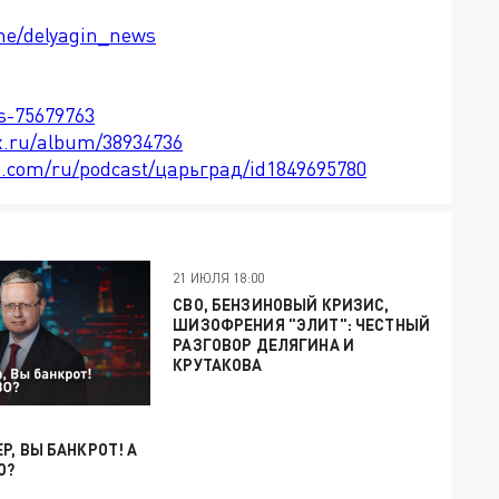
.me/delyagin_news
ts-75679763
x.ru/album/38934736
le.com/ru/podcast/царьград/id1849695780
21 ИЮЛЯ 18:00
СВО, БЕНЗИНОВЫЙ КРИЗИС,
ШИЗОФРЕНИЯ "ЭЛИТ": ЧЕСТНЫЙ
РАЗГОВОР ДЕЛЯГИНА И
КРУТАКОВА
Р, ВЫ БАНКРОТ! А
О?