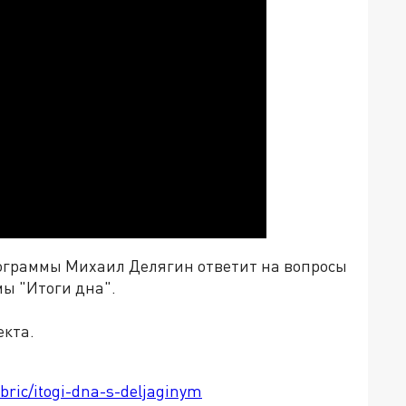
ограммы Михаил Делягин ответит на вопросы
мы "Итоги дна".
екта.
ubric/itogi-dna-s-deljaginym