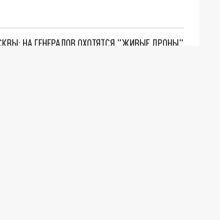
ОСКВЫ: НА ГЕНЕРАЛОВ ОХОТЯТСЯ "ЖИВЫЕ ДРОНЫ"
. НО БЕДЫ ДЛЯ МАЛЫШЕЙ НЕ ЗАКОНЧИЛИСЬ
"ОЧЕНЬ ПЛОХИЕ НОВОСТИ": БОЛЬШАЯ ОШИБКА PALANTIR В РОССИИ. СТРАНЫ НАТО ВПЕРВЫЕ ЗА СВО ОСТАНОВИЛИ ПОСТАВКИ ОРУЖИЯ. ВСУ ТЕРЯЮТ ПРИГРАНИЧЬЕ?
О ИРАНСКОМУ СУДНУ НА КАСПИИ РАСКРЫТА