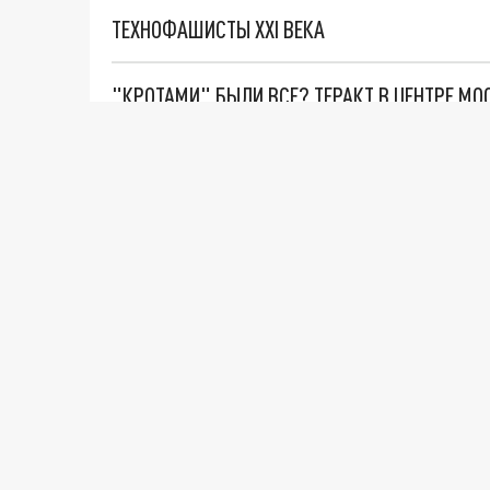
ТЕХНОФАШИСТЫ XXI ВЕКА
"КРОТАМИ" БЫЛИ ВСЕ? ТЕРАКТ В ЦЕНТРЕ М
ДАНЯ С ДАШЕЙ СПАСЛИСЬ ОТ БОЕВИКОВ ВСУ
ВОТ ЭТО ТРИЛЛЕР! ТАЙНА УДАРА УКРАИНЫ П
Новости СМИ2