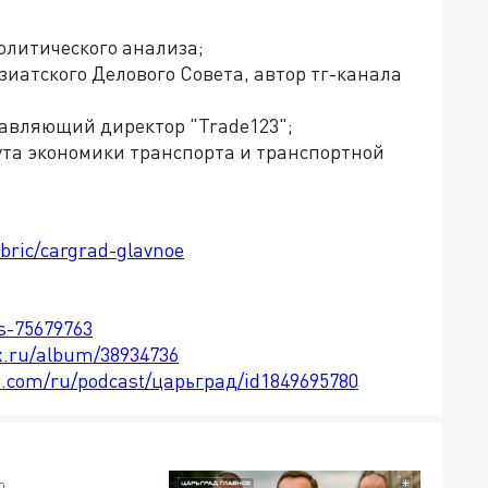
олитического анализа;
зиатского Делового Совета, автор тг-канала
авляющий директор "Trade123";
ута экономики транспорта и транспортной
ubric/cargrad-glavnoe
ts-75679763
x.ru/album/38934736
le.com/ru/podcast/царьград/id1849695780
0