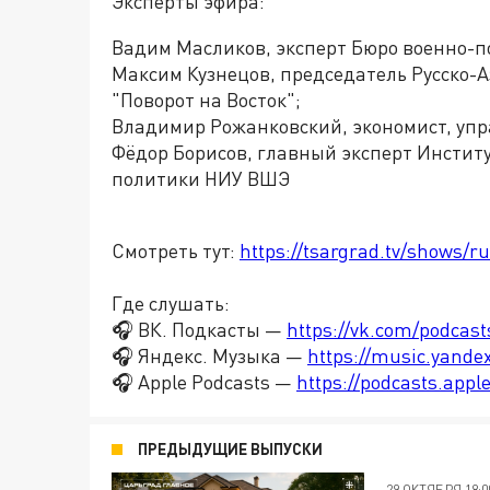
Эксперты эфира:
Вадим Масликов, эксперт Бюро военно-п
Максим Кузнецов, председатель Русско-А
"Поворот на Восток";
Владимир Рожанковский, экономист, упр
Фёдор Борисов, главный эксперт Инстит
политики НИУ ВШЭ
Смотреть тут:
https://tsargrad.tv/shows/r
Где слушать:
🎧 ВК. Подкасты —
https://vk.com/podcas
🎧 Яндекс. Музыка —
https://music.yande
🎧 Apple Podcasts —
https://podcasts.app
ПРЕДЫДУЩИЕ ВЫПУСКИ
29 ОКТЯБРЯ 18:0