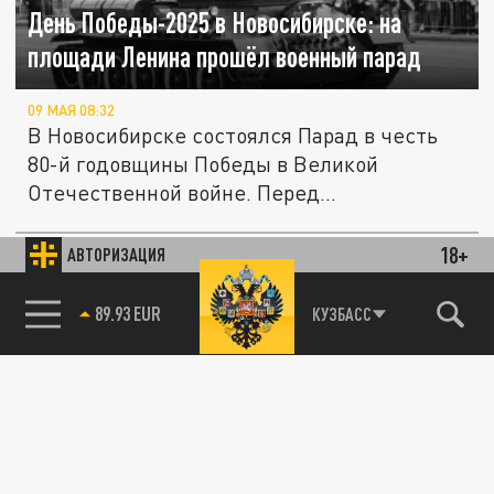
День Победы-2025 в Новосибирске: на
площади Ленина прошёл военный парад
09 МАЯ 08:32
В Новосибирске состоялся Парад в честь
80-й годовщины Победы в Великой
Отечественной войне. Перед...
18+
АВТОРИЗАЦИЯ
В Новосибирске 9 мая развернули полевые
ОБЩЕСТВО
кухни: где попробовать солдатскую кашу
85.64 BRENT
КУЗБАСС
09 МАЯ 06:22
Жителей Новосибирска и гостей города в
День Победы ждёт большая праздничная
программа. У всех будет...