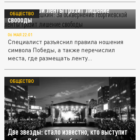
Адвокат Алешкин: За осквернение
георгиевской ленты грозит лишение
ОБЩЕСТВО
свободы
06 МАЯ 22:01
Специалист разъяснил правила ношения
символа Победы, а также перечислил
места, где размещать ленту...
ОБЩЕСТВО
Две звезды: стало известно, кто выступит