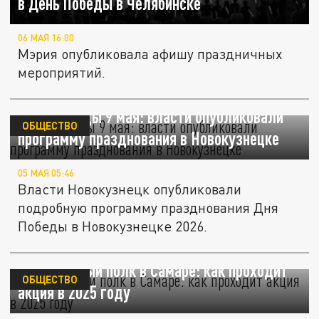
в День Победы в Челябинске
06 МАЯ 16:00
Мэрия опубликовала афишу праздничных
мероприятий.
День Победы 9 мая: власти опубликовали
ОБЩЕСТВО
программу празднования в Новокузнецке
05 МАЯ 05:46
Власти Новокузнецк опубликовали
подробную программу празднования Дня
Победы в Новокузнецке 2026.
Бессмертный полк в Самаре: как проходит
ОБЩЕСТВО
акция в 2025 году