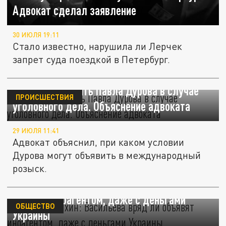
Адвокат сделал заявление
30 ИЮЛЯ 19:11
Стало известно, нарушила ли Лерчек
запрет суда поездкой в Петербург.
Что может ждать Павла Дурова в случае
ПРОИСШЕСТВИЯ
уголовного дела. Объяснение адвоката
29 ИЮЛЯ 11:41
Адвокат объяснил, при каком условии
Дурова могут объявить в международный
розыск.
Адвокат Бенхин: Васильева вряд ли
объявят иноагентом, даже с деньгами
ОБЩЕСТВО
Украины