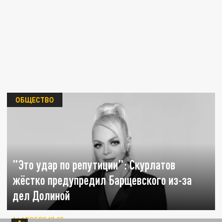
ОБЩЕСТВО
"Это удар по репутиции": Скурлатов
жёстко предупредил Барщевского из-за
дел Долиной
14 АПРЕЛЯ 17:07