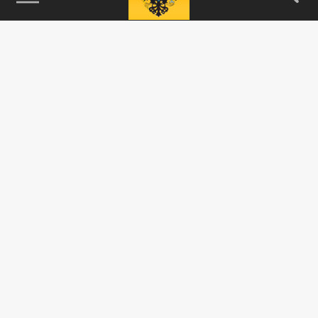
115093, г. Москва, переулок Партийный,
д.1, к.57, стр.3, эт.1, пом.I, ком.45