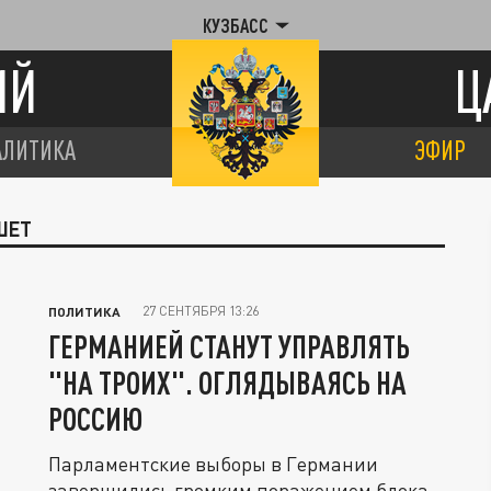
КУЗБАСС
ИЙ
Ц
АЛИТИКА
ЭФИР
ШЕТ
27 СЕНТЯБРЯ 13:26
ПОЛИТИКА
ГЕРМАНИЕЙ СТАНУТ УПРАВЛЯТЬ
"НА ТРОИХ". ОГЛЯДЫВАЯСЬ НА
РОССИЮ
Парламентские выборы в Германии
завершились громким поражением блока