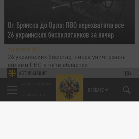
От Брянска до Орла: ПВО перехватила все
26 украинских беспилотников за вечер
13 АВГУСТА 00:10
26 украинских беспилотников уничтожены
силами ПВО в пяти областях.
18+
АВТОРИЗАЦИЯ
ОБЩЕСТВО
85.64 BRENT
КУЗБАСС
Беспилотники атаковали Ижевск: что