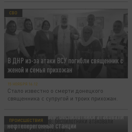
СВО
В ДНР из-за атаки ВСУ погибли священник с
женой и семья прихожан
15 НОЯБРЯ 16:12
Стало известно о смерти донецкого
священника с супругой и троих прихожан.
Губернатор Евраев: беспилотники атаковали
ПРОИСШЕСТВИЯ
нефтеперегонные станции