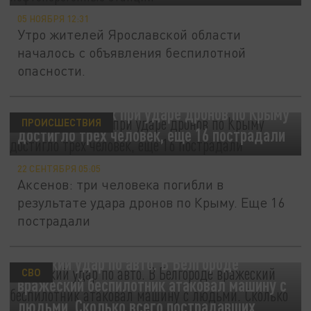
05 НОЯБРЯ 12:31
Утро жителей Ярославской области
началось с объявления беспилотной
опасности.
Число погибших при ударе дронов по Крыму
ПРОИСШЕСТВИЯ
достигло трех человек, еще 16 пострадали
22 СЕНТЯБРЯ 05:05
Аксенов: три человека погибли в
результате удара дронов по Крыму. Еще 16
пострадали
Жёсткий удар по авто. В Белгороде
СВО
вражеский беспилотник атаковал машину с
людьми. Сколько всего пострадавших