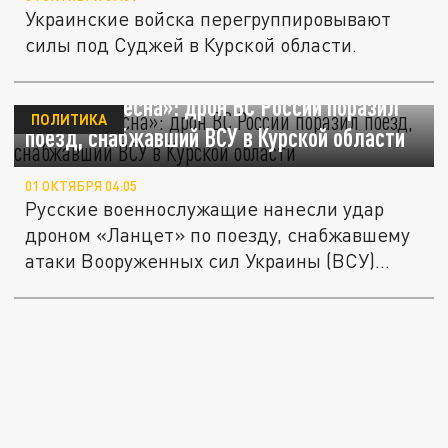
Украинские войска перегруппировывают
силы под Суджей в Курской области.
«Русская весна»: дрон ВС России поразил
ПОЛИТИКА
поезд, снабжавший ВСУ в Курской области
01 ОКТЯБРЯ 04:05
Русские военнослужащие нанесли удар
дроном «Ланцет» по поезду, снабжавшему
атаки Вооруженных сил Украины (ВСУ)...