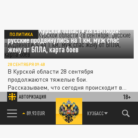
Ситуация в Курской области 28 сентября:
ПОЛИТИКА
русские продвинулись на 1 км, муж спас
жену от БПЛА, карта боев
28 СЕНТЯБРЯ 09:48
В Курской области 28 сентября
продолжаются тяжелые бои.
Рассказываем, что сегодня происходит в
Курской...
18+
АВТОРИЗАЦИЯ
ПОЛИТИКА
85.64 BRENT
КУЗБАСС