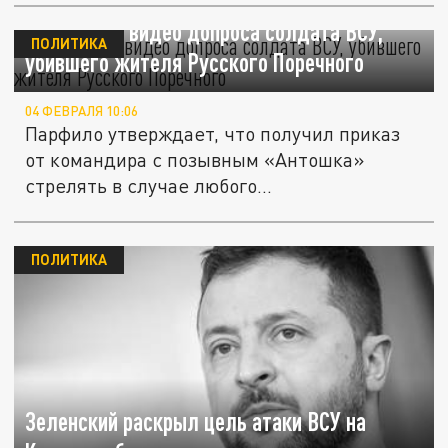
СК показал видео допроса солдата ВСУ,
ПОЛИТИКА
убившего жителя Русского Поречного
04 ФЕВРАЛЯ 10:06
Парфило утверждает, что получил приказ
от командира с позывным «Антошка»
стрелять в случае любого...
ПОЛИТИКА
Зеленский раскрыл цель атаки ВСУ на