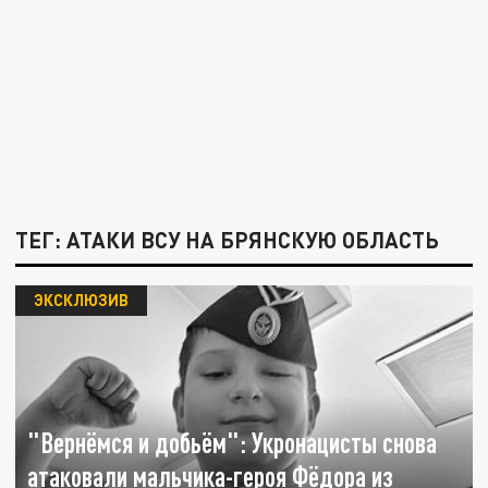
ТЕГ: АТАКИ ВСУ НА БРЯНСКУЮ ОБЛАСТЬ
ЭКСКЛЮЗИВ
"Вернёмся и добьём": Укронацисты снова
атаковали мальчика-героя Фёдора из