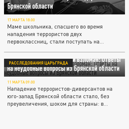
Брянской области
17 МАРТА 18:00
Маме школьника, спасшего во время
нападения террористов двух
первоклассниц, стали поступать на
телефон...
Граница на замке, который взломан: Ответы
РАССЛЕДОВАНИЯ ЦАРЬГРАДА
на неудобные вопросы из Брянской области
11 МАРТА 09:00
Нападение террористов-диверсантов на
юго-запад Брянской области стало, без
преувеличения, шоком для страны: в...