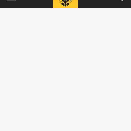
115093, г. Москва, переулок Партийный,
д.1, к.57, стр.3, эт.1, пом.I, ком.45