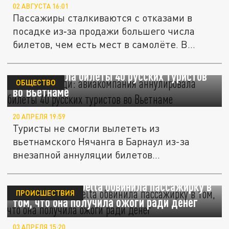
02 АВГУСТА 16:01
Пассажиры сталкиваются с отказами в
посадке из‑за продажи большего числа
билетов, чем есть мест в самолёте. В...
"Лишние люди": авиакомпания
аннулировала билеты 40 русских туристов
ОБЩЕСТВО
во Вьетнаме
20 АПРЕЛЯ 19:59
Туристы не смогли вылететь из
вьетнамского Нячанга в Барнаул из-за
внезапной аннуляции билетов
авиакомпанией...
Авиакомпания Delta обвинила пассажирку в
ПРОИСШЕСТВИЯ
том, что она получила ожоги ради денег
03 АПРЕЛЯ 15:20