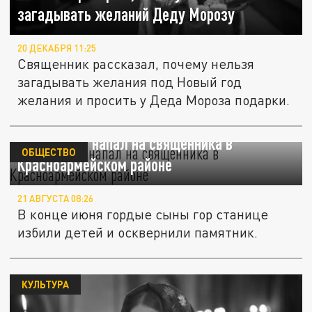
загадывать желаний Деду Морозу
20 ДЕКАБРЯ 11:25
Священник рассказал, почему нельзя
загадывать желания под Новый год
желания и просить у Деда Мороза подарки.
Абу-бандит напал на священника в
ОБЩЕСТВО
Красноармейском районе
21 АВГУСТА 08:26
В конце июня гордые сыны гор станице
избили детей и осквернили памятник.
КУЛЬТУРА