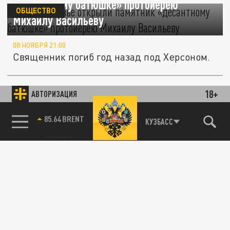
«десантному батюшке» протоиерею
ОБЩЕСТВО
Михаилу Васильеву
08 НОЯБРЯ 21:00
Священник погиб год назад под Херсоном.
18+
АВТОРИЗАЦИЯ
ПРОИСШЕСТВИЯ
85.64 BRENT
КУЗБАСС
Батюшку из Ивановской области могут
посадить за старый порох
12 ИЮНЯ 08:03