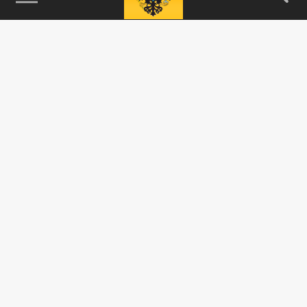
115093, г. Москва, переулок Партийный,
д.1, к.57, стр.3, эт.1, пом.I, ком.45