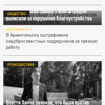
В Архангельске свыше 1 млн штрафов
ОБЩЕСТВО
выписали за нарушения благоустройства
29 ОКТЯБРЯ 16:17
В Архангельске оштрафовали
недобросовестных подрядчиков за грязную
работу
ПРОИСШЕСТВИЯ
Власти Химок заявили, что были против