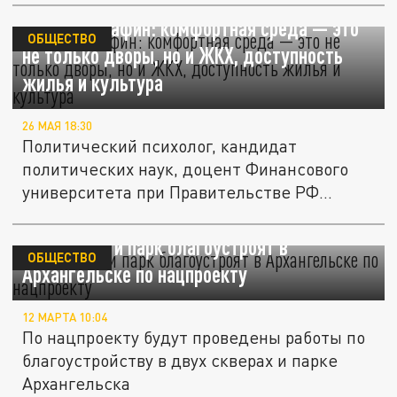
Психолог Вафин: комфортная среда — это
ОБЩЕСТВО
не только дворы, но и ЖКХ, доступность
жилья и культура
26 МАЯ 18:30
Политический психолог, кандидат
политических наук, доцент Финансового
университета при Правительстве РФ
Артур...
Два сквера и парк благоустроят в
ОБЩЕСТВО
Архангельске по нацпроекту
12 МАРТА 10:04
По нацпроекту будут проведены работы по
благоустройству в двух скверах и парке
Архангельска