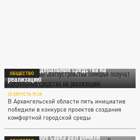
Пять проектов благоустройства Поморья
получат федеральные средства на
ОБЩЕСТВО
реализацию
25 АВГУСТА 15:28
В Архангельской области пять инициатив
победили в конкурсе проектов создания
комфортной городской среды
Ломать не строить, много ума не надо.
Пляж на озере Сарка разгромили