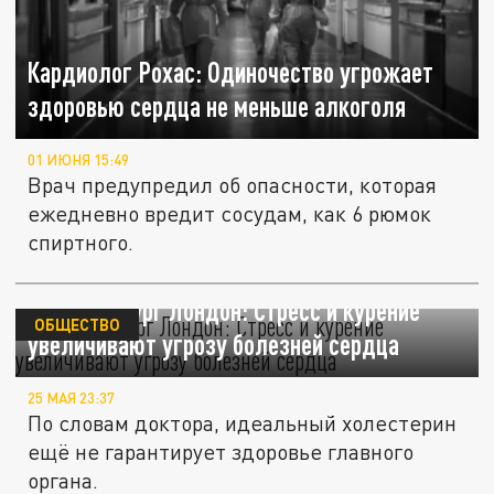
Кардиолог Рохас: Одиночество угрожает
здоровью сердца не меньше алкоголя
01 ИЮНЯ 15:49
Врач предупредил об опасности, которая
ежедневно вредит сосудам, как 6 рюмок
спиртного.
Кардиохирург Лондон: Стресс и курение
ОБЩЕСТВО
увеличивают угрозу болезней сердца
25 МАЯ 23:37
По словам доктора, идеальный холестерин
ещё не гарантирует здоровье главного
органа.