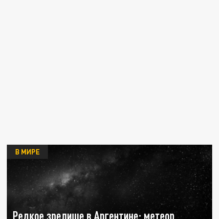
В МИРЕ
Редкое зрелище в Аргентине: метеор