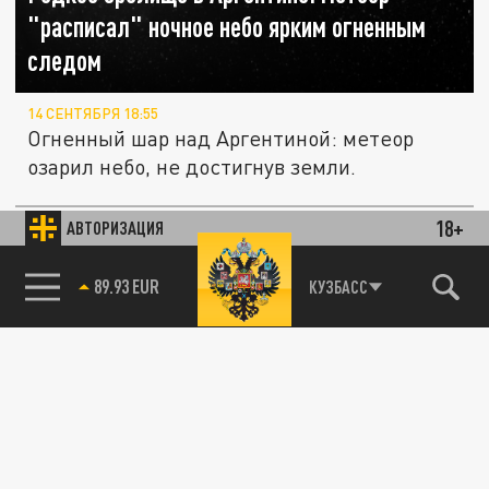
"расписал" ночное небо ярким огненным
следом
14 СЕНТЯБРЯ 18:55
Огненный шар над Аргентиной: метеор
озарил небо, не достигнув земли.
18+
АВТОРИЗАЦИЯ
ОБЩЕСТВО
85.64 BRENT
КУЗБАСС
Таинственный метеор пересёк небо над
Челябинском: уникальное явление
зафиксировано