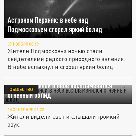
Астроном Перхняк: в небе над
Подмосковьем сгорел яркий болид
07 НОЯБРЯ 08:59
Жители Подмосковья ночью стали
свидетелями редкого природного явления.
В небе вспыхнул и сгорел яркий болид.
Над Аргентиной в небе воспламенился
ОБЩЕСТВО
огненный болид
15 СЕНТЯБРЯ 01:22
Жители видели свет и слышали громкий
звук.