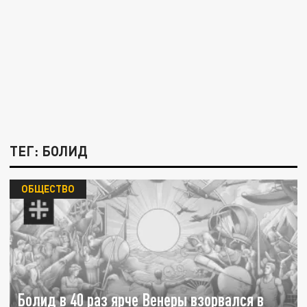
ТЕГ: БОЛИД
ОБЩЕСТВО
Болид в 40 раз ярче Венеры взорвался в