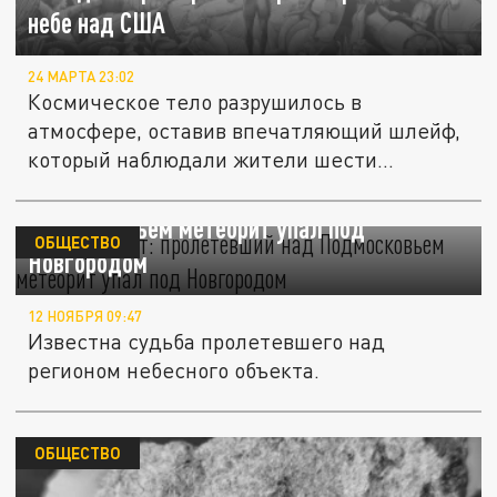
небе над США
24 МАРТА 23:02
Космическое тело разрушилось в
атмосфере, оставив впечатляющий шлейф,
который наблюдали жители шести...
"Уже продают": пролетевший над
Подмосковьем метеорит упал под
ОБЩЕСТВО
Новгородом
12 НОЯБРЯ 09:47
Известна судьба пролетевшего над
регионом небесного объекта.
ОБЩЕСТВО