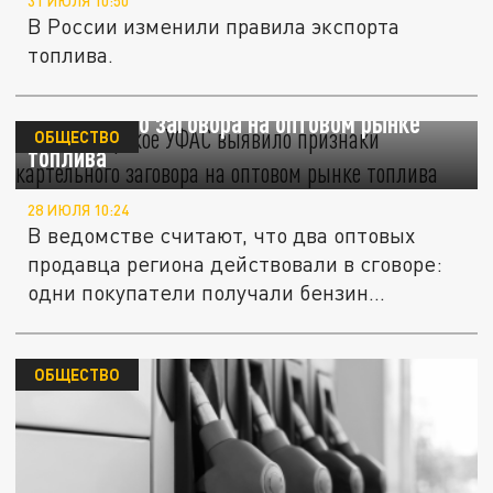
31 ИЮЛЯ 10:50
В России изменили правила экспорта
топлива.
Новосибирское УФАС выявило признаки
картельного заговора на оптовом рынке
ОБЩЕСТВО
топлива
28 ИЮЛЯ 10:24
В ведомстве считают, что два оптовых
продавца региона действовали в сговоре:
одни покупатели получали бензин...
ОБЩЕСТВО