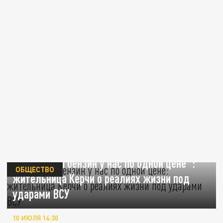
"Молочка и бензин у нас по одной цене":
ОБЩЕСТВО
жительница Керчи о реалиях жизни под
ударами ВСУ
10 ИЮЛЯ 14:30