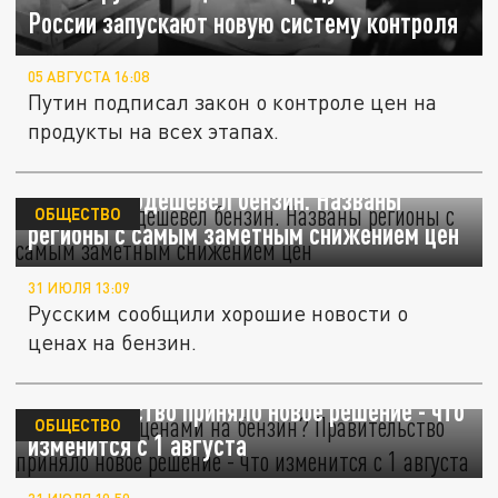
России запускают новую систему контроля
05 АВГУСТА 16:08
Путин подписал закон о контроле цен на
продукты на всех этапах.
В России подешевел бензин. Названы
ОБЩЕСТВО
регионы с самым заметным снижением цен
31 ИЮЛЯ 13:09
Русским сообщили хорошие новости о
ценах на бензин.
Что будет с ценами на бензин?
Правительство приняло новое решение - что
ОБЩЕСТВО
изменится с 1 августа