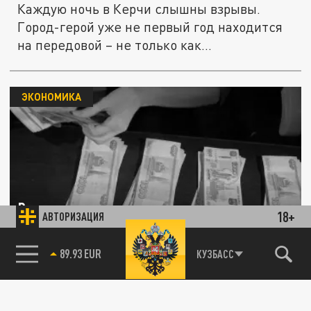
Каждую ночь в Керчи слышны взрывы.
Город-герой уже не первый год находится
на передовой – не только как...
ЭКОНОМИКА
Русские экономят на продуктах, но не
18+
АВТОРИЗАЦИЯ
отказываются от маленьких радостей
85.64 BRENT
КУЗБАСС
25 ИЮНЯ 22:05
Потребительский рынок меняет
траекторию.