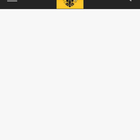
115093, г. Москва, переулок Партийный,
д.1, к.57, стр.3, эт.1, пом.I, ком.45